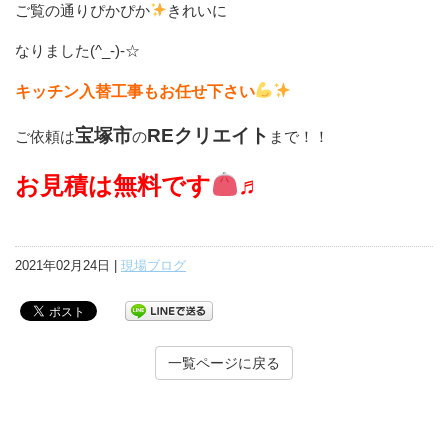
ご覧の通りぴかぴか
きれいに
なりました(^_-)-☆
キッチン入替工事もお任せ下さい
宝塚市
REクリエイト
ご依頼は
の
まで！！
お見積は無料です
♬
2021年02月24日 |
現場ブログ
一覧ページに戻る