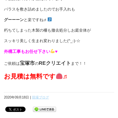
バラスを敷き詰めましたのでお手入れも
グーーーン
と楽ですね♬
朽ちてしまった木製の柵も撤去処分しお庭全体が
スッキリ美しく生まれ変わりました(^_-)-☆
外構工事もお任せ下さい
♥
宝塚市
REクリエイト
ご依頼は
の
まで！！
お見積は無料です
♬
2020年09月18日 |
現場ブログ